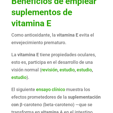
Beneficios de emplear
suplementos de
vitamina E
Como antioxidante, la
vitamina E
evita el
envejecimiento prematuro.
La
vitamina E
tiene propiedades oculares,
esto es, participa en el desarrollo de una
visión normal (
revisión
,
estudio
,
estudio
,
estudio
).
El siguiente
ensayo clínico
muestra los
efectos prometedores de la
suplementación
con
β-caroteno (beta-caroteno) —que se
transforma en
vitamina
A en el intestino