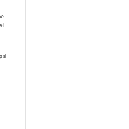
ño
el
pal