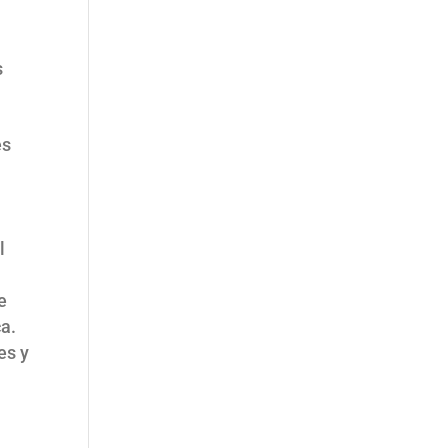
s
es
l
e
ca.
es y