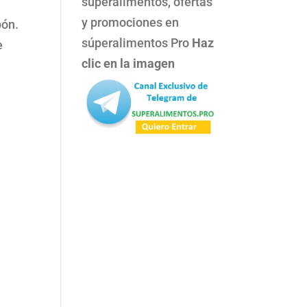
superalimentos, ofertas
y promociones en
pón.
súperalimentos Pro
Haz
e
clic en la imagen
n