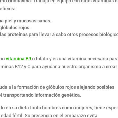
como
riboflavina
. Trabaja en equipo con otras vitaminas d
eficios:
a piel y mucosas sanas
.
glóbulos rojos
.
las proteínas
para llevar a cabo otros procesos biológic
omo
vitamina B9
o folato y es una vitamina necesaria par
taminas B12 y C para ayudar a nuestro organismo a
crear
yuda a la formación de glóbulos rojos
alejando posibles
DN
transportando información genética
.
irlo en su dieta tanto hombres como mujeres, tiene espec
dad fértil. Su presencia en el embarazo evita