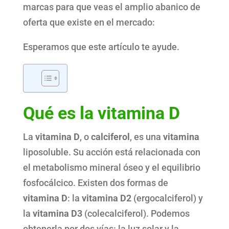
marcas para que veas el amplio abanico de
oferta que existe en el mercado:
Esperamos que este artículo te ayude.
Qué es la vitamina D
La
vitamina
D
, o
calciferol
, es una
vitamina
liposoluble. Su acción está relacionada con
el metabolismo mineral óseo y el equilibrio
fosfocálcico. Existen dos formas de
vitamina D
: la
vitamina
D2
(ergocalciferol) y
la
vitamina
D3
(colecalciferol). Podemos
obtenerla por dos vías: la luz solar y la